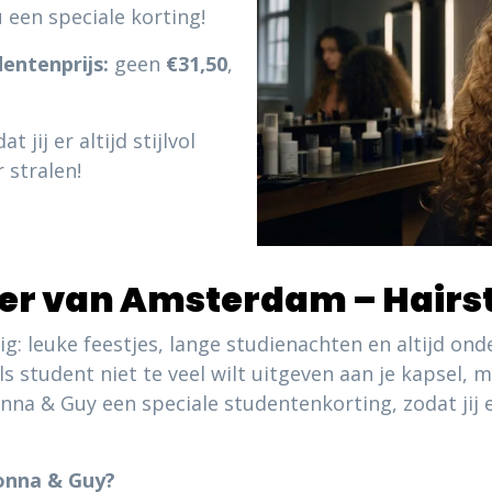
een speciale korting!
entenprijs:
geen
€31,50
,
jij er altijd stijlvol
 stralen!
er van Amsterdam – Hairst
ig: leuke feestjes, lange studienachten en altijd o
s student niet te veel wilt uitgeven aan je kapsel, m
a & Guy een speciale studentenkorting, zodat jij er 
onna & Guy?