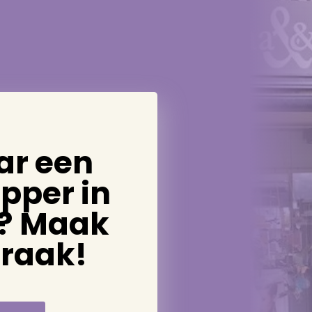
ar een
pper in
? Maak
praak!