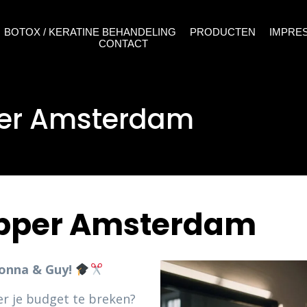
BOTOX / KERATINE BEHANDELING
PRODUCTEN
IMPRE
CONTACT
per Amsterdam
apper Amsterdam
Donna & Guy!
der je budget te breken?