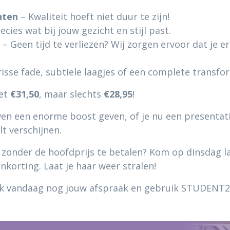
nten
– Kwaliteit hoeft niet duur te zijn!
cies wat bij jouw gezicht en stijl past.
– Geen tijd te verliezen? Wij zorgen ervoor dat je e
risse fade, subtiele laagjes of een complete transform
iet
€31,50
, maar slechts
€28,95
!
en een enorme boost geven, of je nu een presentati
t verschijnen.
ok zonder de hoofdprijs te betalen? Kom op dinsdag l
nkorting. Laat je haar weer stralen!
k vandaag nog jouw afspraak en gebruik STUDENT20